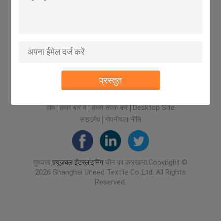
प्रस्तुत
होम
हमारे बारे में
हमसे संपर्क करें
Desktop Site
साइटमैप
गोपनीयता नीति
गुणवत्ता
फ़्यूज़बल इंटरलाइनिंग
चीन का कारखाना.Copyright ©
2026 Shanghai Uneed Textile Co.,Ltd. All Rights
Reserved.