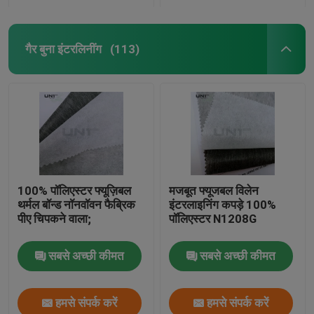
गैर बुना इंटरलिनींग
(113)
100% पॉलिएस्टर फ्यूज़िबल
मजबूत फ्यूजबल विलेन
थर्मल बॉन्ड नॉनवॉवन फैब्रिक
इंटरलाइनिंग कपड़े 100%
पीए चिपकने वाला;
पॉलिएस्टर N1208G
सबसे अच्छी कीमत
सबसे अच्छी कीमत
हमसे संपर्क करें
हमसे संपर्क करें