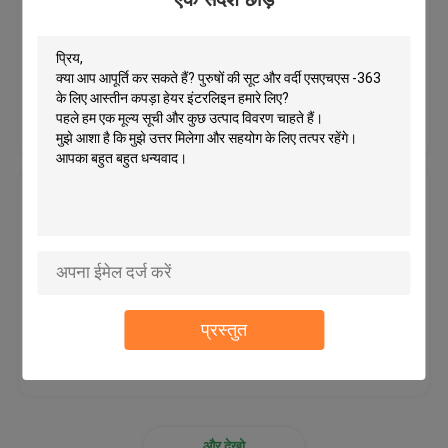
MOQ：500 पीसी
मूल्य：बातचीत योग्य
बिना बुना हुआ कपड़ा
सबसे अच्छी कीमत
हमसे संपर्क करें
पीपी spunbond गैर बुने हुए कपड़े
spunlace nonwoven कपड़े
पॉलिएस्टर सूट आस्तीन सिर रोल सुई पंच गैर
बुना;
गारमेंट्स सहायक उपकरण
MOQ：600 जोड़े/आकार
मूल्य：बातचीत योग्य
फ़्यूज़बल वेब
प्रस्तुत
सबसे अच्छी कीमत
हमसे संपर्क करें
सिलाई कंधे पैड
आस्तीन का सिर रोल
और देखो