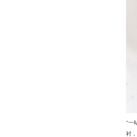
"一
衬，