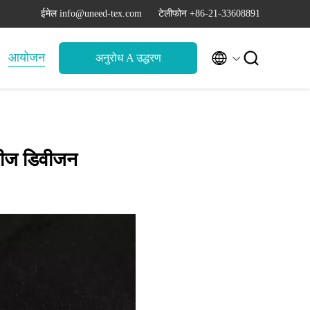
ईमेल info@uneed-tex.com
टेलीफोन +86-21-33608891


आयोजन
अनुरोध A उद्धरण
सरीज डिवीजन