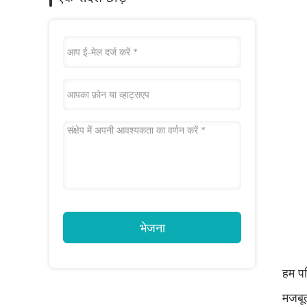
भेजना
हम पर
मजबूत