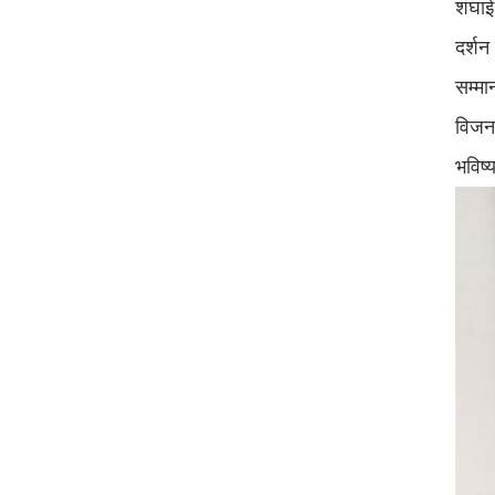
शंघाई
दर्शन
सम्मा
विजन 
भविष्