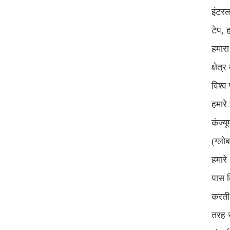
इंटरल
टेप, 
हमारा
क्षेत
विश्व
हमारे
कंज्य
(ग्लो
हमारे
पास क
करती 
तरह स