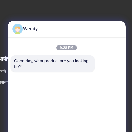
Wendy
9:28 PM
आयोजन
Good day, what product are you looking 
अनुरोध A उद्धरण
for?
ामले
टेलीफोन +86-21-33608891
माचार
फैक्स 86-21-33608892

