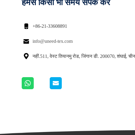
हमसे किसी भी समय संपर्क करें

+86-21-33608891

info@uneed-tex.com

नहीं.511, वेस्ट तियानमु रोड, जिंगान डी. 200070, शंघाई, ची