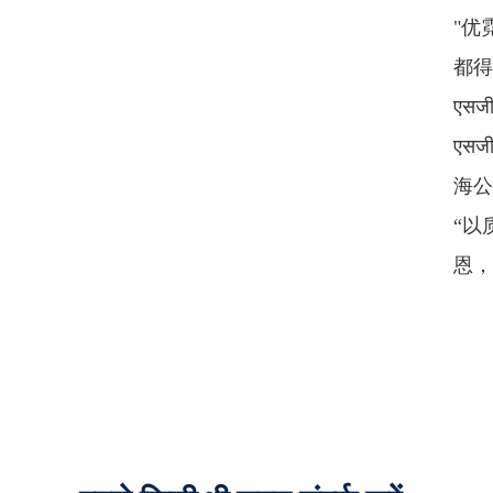
"优
都得
एस
एस
海公
“以
恩，