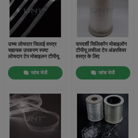
उच्च लोचदार सिलाई वस्त्र
पारदर्शी सिलिकॉन मोबाइलॉन
सहायक उपकरण स्पष्ट
टीपीयू लचीला टेप अंडरवियर
लोचदार टेप मोबाइलन टीपीयू
वस्त्र के लिए
जांच भेजें
जांच भेजें
घर
उत्पाद
हमारे बारे में