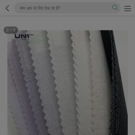
2
/
5