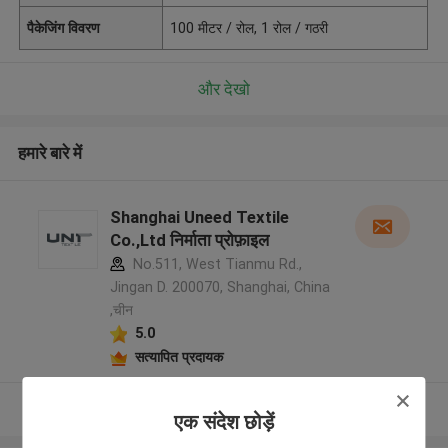
पैकेजिंग विवरण
100 मीटर / रोल, 1 रोल / गठरी
और देखो
हमारे बारे में
Shanghai Uneed Textile
Co.,Ltd निर्माता प्रोफ़ाइल
No.511, West Tianmu Rd.,
Jingan D. 200070, Shanghai, China
,चीन
5.0
सत्यापित प्रदायक
और देखो
एक संदेश छोड़ें