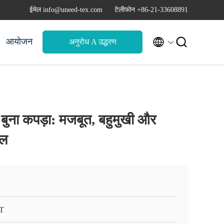
ईमेल info@uneed-tex.com
टेलीफोन +86-21-33608891


आयोजन
अनुरोध A उद्धरण
ैर बुना कपड़ा: मजबूत, बहुमुखी और
ूल
T