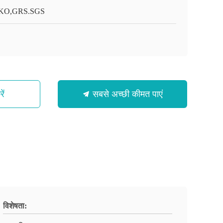
KO,GRS.SGS
ें
सबसे अच्छी कीमत पाएं
विशेषता: