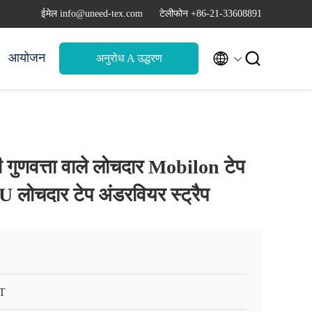
ईमेल info@uneed-tex.com
टेलीफोन +86-21-33608891


आयोजन
अनुरोध A उद्धरण
्छी गुणवत्ता वाले लोचदार Mobilon टेप
U लोचदार टेप अंडरवियर स्ट्रैप
T