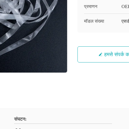
प्रमाणन
OE
मॉडल संख्या
एसड
हमसे संपर्क कर
संघटन: