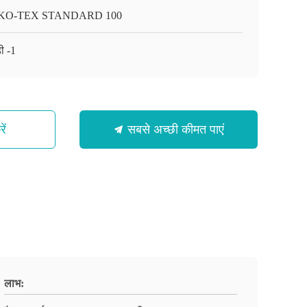
KO-TEX STANDARD 100
ी -1
ें
सबसे अच्छी कीमत पाएं
लाभ: