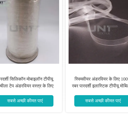
मवीयर अंडरवियर के लिए 100%
OEM TPU टेप निर्माता अदृश्य ब्रा
रदर्शी इलास्टिक टीपीयू मोबिलॉन
स्ट्रैप और परिधान के लिए
टेप
सबसे अच्छी कीमत पाएं
सबसे अच्छी कीमत पाएं