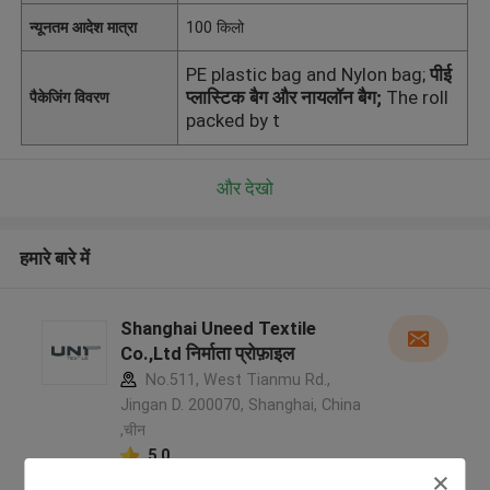
न्यूनतम आदेश मात्रा
100 किलो
PE plastic bag and Nylon bag;
पीई
प्लास्टिक बैग और नायलॉन बैग;
The roll
पैकेजिंग विवरण
packed by t
और देखो
हमारे बारे में
Shanghai Uneed Textile
Co.,Ltd निर्माता प्रोफ़ाइल
No.511, West Tianmu Rd.,
Jingan D. 200070, Shanghai, China
,चीन
5.0
सत्यापित प्रदायक