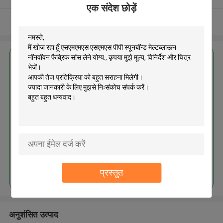
एक संदेश छोड़ें
और देखो
सबसे उत्तम प्रतिदान प्राप्त करें
एसएमएमएस एसएमएस पीपी स्पूनबॉन्ड
मेल्टब्लाऊन नॉनवॉवन फैब्रिक सांस लेने
योग्य:
जारी रखें
प्रस्तुत
अनुशंसित उत्पाद