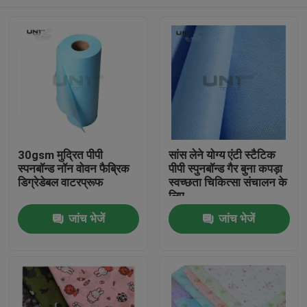
30gsm मुद्रित पीपी
सांस लेने योग्य एंटी स्टैटिक
स्पनबॉन्ड नॉन वोवन फैब्रिक
पीपी स्पुनबॉन्ड गैर बुना कपड़ा
डिग्रेडेबल वाटरप्रूफ
स्वच्छता चिकित्सा संचालन के
लिए
घर
जांच भेजें
जांच भेजें
उत्पाद
हमारे बारे में