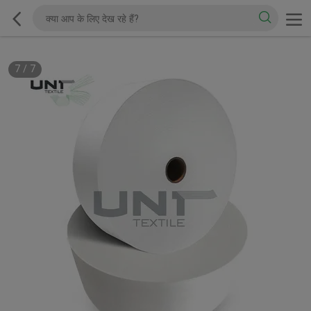
7
/
7