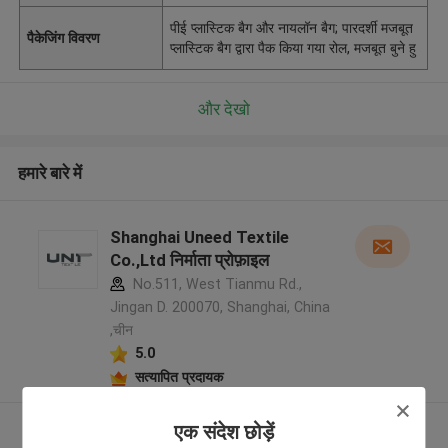
पीई प्लास्टिक बैग और नायलॉन बैग; पारदर्शी मजबूत
पैकेजिंग विवरण
प्लास्टिक बैग द्वारा पैक किया गया रोल, मजबूत बुने हु
और देखो
हमारे बारे में
Shanghai Uneed Textile
Co.,Ltd निर्माता प्रोफ़ाइल
No.511, West Tianmu Rd.,
Jingan D. 200070, Shanghai, China
,चीन
5.0
सत्यापित प्रदायक
और देखो
एक संदेश छोड़ें