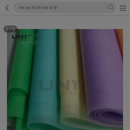
2
/
6