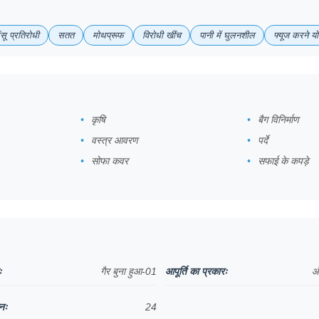
सू प्रतिरोधी
सतत
मोथप्रूफ
विरोधी खींच
पानी में घुलनशील
फ्यूज करने यो
कृषि
बैग विनिर्माण
वस्त्र आवरण
पर्दे
सोफा कवर
सफाई के कपड़े
ः
गैर बुना हुआ-01
आपूर्ति का प्रकारः
ऑ
नः
24