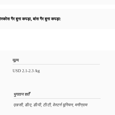
िस्कोस गैर बुना कपड़ा
,
बांस गैर बुना कपड़ा:
मूल्य
USD 2.1-2.3 /kg
भुगतान शर्तें
एल/सी, डी/ए, डी/पी, टी/टी, वेस्टर्न यूनियन, मनीग्राम