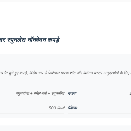
र स्पुनलेस नॉनवेवन कपड़े
ैस गैर बुने हुए कपड़े, विशेष रूप से फेशियल मास्क शीट और विभिन्न वस्त्र अनुप्रयोगों के लि
स्पुनबॉन्ड + स्मेल-ब्लो + स्पुनबॉन्ड
वजनः
500 किलो
पैकेजः