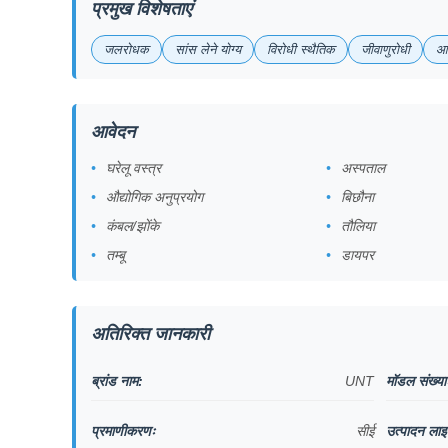
प्रमुख विशेषताएं
जलरोधक
सांस लेने योग्य
विरोधी स्थैतिक
जीवाणुरोधी
आं
आवेदन
घरेलू वस्त्र
अस्पताल
औद्योगिक अनुप्रयोग
बिछौना
कंबल/झोंके
तौलिया
तम्बू
डायपर
अतिरिक्त जानकारी
ब्रांड नाम:
UNT
मॉडल संख्या
प्रमाणीकरणः
सीई
उत्पादन लाइ