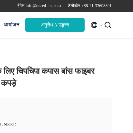
ईमेल info@uneed-tex.com
टेलीफोन +86-21-33608891


आयोजन
अनुरोध A उद्धरण
े लिए चिपचिपा कपास बांस फाइबर
 कपड़े
-UNEED