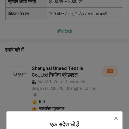
न्यूनतम आदेश मात्रा
2000 एम ~ 3000 एम
पैकेजिंग विवरण
100 मीटर / रोल, 2 रोल / गठरी या दफ़्ती
और देखो
हमारे बारे में
Shanghai Uneed Textile
Co.,Ltd निर्माता प्रोफ़ाइल
No.511, West Tianmu Rd.,
Jingan D. 200070, Shanghai, China
,चीन
5.0
सत्यापित प्रदायक
और देखो
एक संदेश छोड़ें