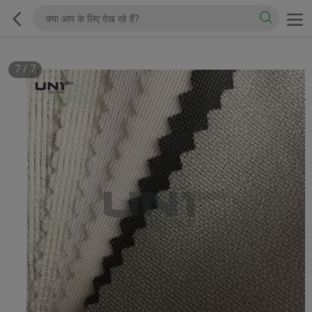
7
/
7