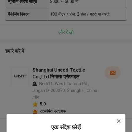
न्यूनतम आदेश मात्रा
3000 ~ 5000 मी
पैकेजिंग विवरण
100 मीटर / रोल, 2 रोल / गठरी या दफ़्ती
और देखो
हमारे बारे में
Shanghai Uneed Textile
Co.,Ltd निर्माता प्रोफ़ाइल
No.511, West Tianmu Rd.,
Jingan D. 200070, Shanghai, China
,चीन
5.0
सत्यापित प्रदायक
और देखो
एक संदेश छोड़ें