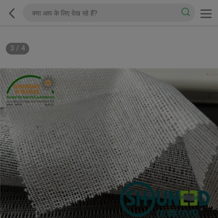
3
/
4