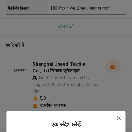
पैकेजिंग विवरण
100 मीटर / रोल, 2 रोल / गठरी या दफ़्ती
और देखो
हमारे बारे में
Shanghai Uneed Textile
Co.,Ltd निर्माता प्रोफ़ाइल
No.511, West Tianmu Rd.,
Jingan D. 200070, Shanghai, China
,चीन
5.0
सत्यापित प्रदायक
और देखो
एक संदेश छोड़ें