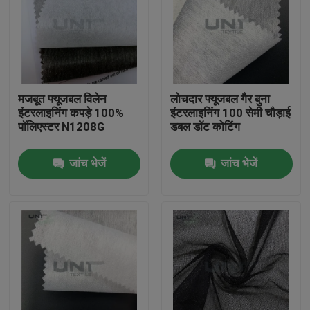
मजबूत फ्यूजबल विलेन
लोचदार फ्यूजबल गैर बुना
इंटरलाइनिंग कपड़े 100%
इंटरलाइनिंग 100 सेमी चौड़ाई
पॉलिएस्टर N1208G
डबल डॉट कोटिंग
जांच भेजें
जांच भेजें
घर
उत्पाद
हमारे बारे में