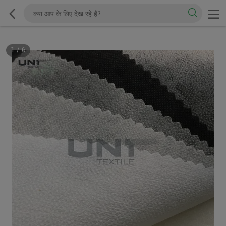
1
/
6