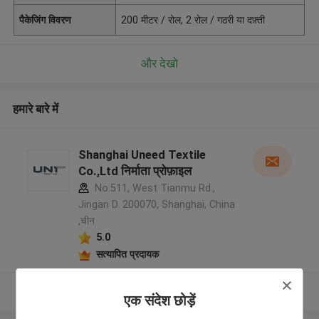
पैकेजिंग विवरण
200 मीटर / रोल, 2 रोल / गठरी या दफ़्ती
और देखो
हमारे बारे में
Shanghai Uneed Textile
Co.,Ltd निर्माता प्रोफ़ाइल
No.511, West Tianmu Rd.,
Jingan D. 200070, Shanghai, China
,चीन
5.0
सत्यापित प्रदायक
और देखो
एक संदेश छोड़ें