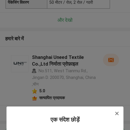
पैकेजिंग विवरण
50 मीटर / रोल, 2 रोल / गठरी
और देखो
हमारे बारे में
Shanghai Uneed Textile
Co.,Ltd निर्माता प्रोफ़ाइल
No.511, West Tianmu Rd.,
Jingan D. 200070, Shanghai, China
,चीन
5.0
सत्यापित प्रदायक
और देखो
एक संदेश छोड़ें