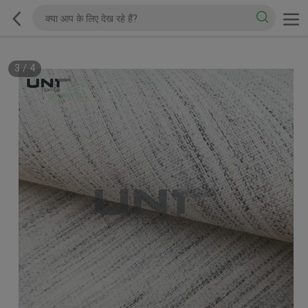
3
/
4