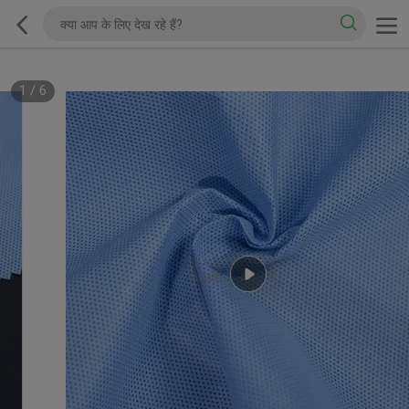
1
/
6