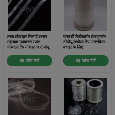
उच्च लोचदार सिलाई वस्त्र
पारदर्शी सिलिकॉन मोबाइलॉन
सहायक उपकरण स्पष्ट
टीपीयू लचीला टेप अंडरवियर
लोचदार टेप मोबाइलन टीपीयू
वस्त्र के लिए
जांच भेजें
जांच भेजें
घर
उत्पाद
हमारे बारे में