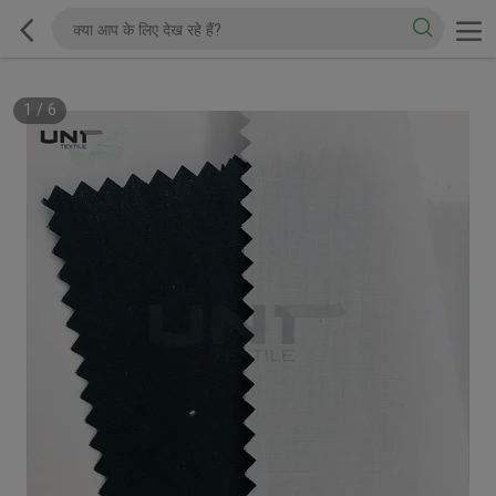
1
/
6