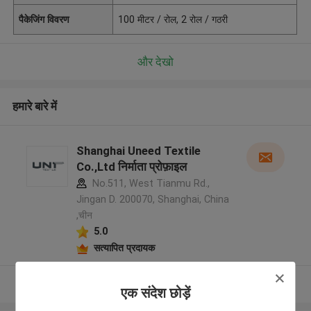
पैकेजिंग विवरण
100 मीटर / रोल, 2 रोल / गठरी
और देखो
हमारे बारे में
Shanghai Uneed Textile
Co.,Ltd निर्माता प्रोफ़ाइल
No.511, West Tianmu Rd.,
Jingan D. 200070, Shanghai, China
,चीन
5.0
सत्यापित प्रदायक
और देखो
एक संदेश छोड़ें